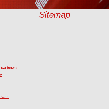
Sitemap
ndantenwahl
de
erwehr