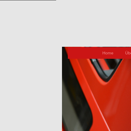
Home
Üb