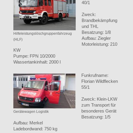
40/1
Zweck:
Brandbekämpfung
und THL
Besatzung: 1/8
Hilfeleistungslöschgruppenfahrzeug
Aufbau: Ziegler
(HLF)
Motorleistung: 210
KW
Pumpe: FPN 10/2000
Wassertankinhalt: 2000 l
Funkrufname:
Florian Wildflecken
55/1
Zweck: Klein-LKW
zum Transport für
besonderes Gerät
Gerätewagen Logistik
Besatzung: 1/5
Aufbau: Merkel
Ladebordwand: 750 kg