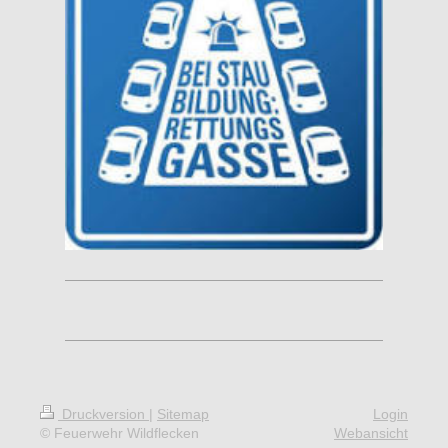
Druckversion
|
Sitemap
Login
© Feuerwehr Wildflecken
Webansicht