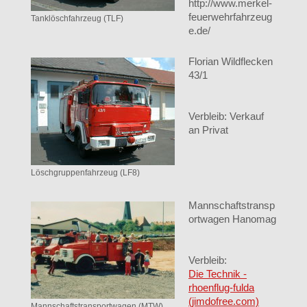
http://www.merkel-
feuerwehrfahrzeug
Tanklöschfahrzeug (TLF)
e.de/
Florian Wildflecken
43/1
Verbleib: Verkauf
an Privat
Löschgruppenfahrzeug (LF8)
Mannschaftstransp
ortwagen Hanomag
Verbleib:
Die Technik -
rhoenflug-fulda
(jimdofree.com)
Mannschaftstransportwagen (MTW)